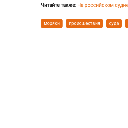
Читайте также:
На российском судне
моряки
происшествия
суда