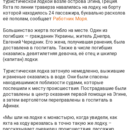
туристической лодкой возле острова Эгина, Греция.
Яхта по линии траверза навалилась на лодку, на борту
которой находилось 24 пассажира, буквально расколов
её пополам, сообщает
Работник Моря
.
Большинство жертв погибло на месте. Один из
погибших — гражданин Украины, житель Днепра,
Евгений Чередник. Его жена, получившая ранения, была
доставлена в госпиталь. Также в числе погибших
оказались девятилетняя девочка, её отец и шкипер
(капитан) лодки.
Туристическая лодка затонуло немедленно, выжившие
и раненые оказались в воде. Они были спасены
находившимися поблизости судами, которые
поспешили к месту происшествия. Пострадавшие были
доставлены в центр оказания первой помощи на Эгине,
а затем вертолётом переправлены в госпиталь в
Афинах.
«Мы шли на лодке к монастырю, когда увидели, как
яхта на ходу врезалась в точно такую же лодку, –
рассказывает очевидец происшествия, пассажир