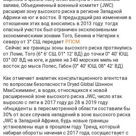
заливе, Объединенный военный комитет (JWC)
расширил зону высокого риска в регионе Западной
Африки на юг и восток. В предыдущий раз изменения в
отношении этих вод вносились в 2013 году: тогда
опасный участок был ограничен эксклюзивными
экономическими зонами Того, Бенина и Нигерии к
северу от 3° СШ, передает
РПСМ
.
Сейчас же границы зоны высокого риска протянулись
от Ломе, Того (6° 6′ СШ, 01° 12′ ВД) до точки 0° 40′ ЮШ,
03° 00′ ВД на юге, и далее на 340 морских миль на
восток до мыса Лопес, Габон (0° 40′ ЮШ, 08° 42′ ВД).
Как отмечает аналитик консультационного агентства
по вопросам безопасности Dryad Global Шэннон
МакСкимминг, в водах, относящихся к новой
расширенной зоне высокого риска JWC, число атак
выросло с пяти в 2017 году до 28 в 2019 году:
«Инциденты в пересмотренной области составили бы
30% от всех случаев нападений в зоне высокого риска
JWC в Западной Африке, будь новые границы
установлены еще в прошлом году. Тренд, который
набирал обороты начиная с 2017 года, сосуществует с