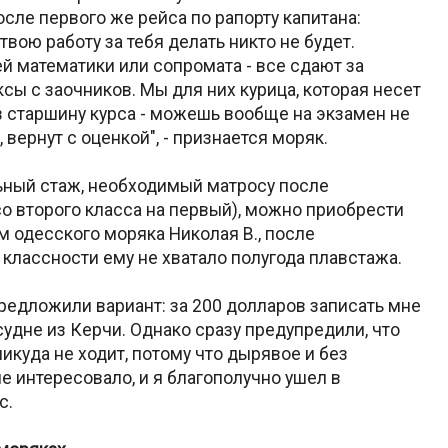
осле первого же рейса по рапорту капитана:
вою работу за тебя делать никто не будет.
 математики или сопромата - все сдают за
ксы с заочников. Мы для них курица, которая несет
з старшину курса - можешь вообще на экзамен не
 вернут с оценкой", - признается моряк.
ьный стаж, необходимый матросу после
со второго класса на первый), можно приобрести
м одесского моряка Николая В., после
лассности ему не хватало полугода плавстажа.
 предложили вариант: за 200 долларов записать мне
удне из Керчи. Однако сразу предупредили, что
никуда не ходит, потому что дырявое и без
не интересовало, и я благополучно ушел в
с.