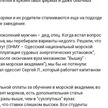
мателей в крюинговых фирмах и даже обычных
оряки и их родители сталкиваются еще на подходе
е заведение.
околений мужчин – дед, отец. Когда встал вопрос
на, мы перебирали варианты недолго. Решили, что
итут (ОНМУ – Одесский национальный морской
сплуатация судовых энергетических установок",
осле окончания вуза механиком. "Вышку" -
ая морская академия"), мы бы не потянули:
ал одессит Сергей Л., который работает капитаном
ьной оплаты за обучение в морской академии, во
овят моряков, есть дополнительная статья
 разы выше, чем в "сухопутных" вузах:
 что ставки слишком высоки. Все студенты