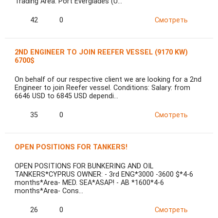
Trading Area: Port Everglades (U…
42
0
Смотреть
2ND ENGINEER TO JOIN REEFER VESSEL (9170 KW)
6700$
On behalf of our respective client we are looking for a 2nd
Engineer to join Reefer vessel. Conditions: Salary: from
6646 USD to 6845 USD dependi…
35
0
Смотреть
OPEN POSITIONS FOR TANKERS!
OPEN POSITIONS FOR BUNKERING AND OIL
TANKERS*CYPRUS OWNER: - 3rd ENG*3000 -3600 $*4-6
months*Area- MED. SEA*ASAP! - AB *1600*4-6
months*Area- Cons…
26
0
Смотреть