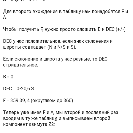
Для второго вхождения в таблицу нам понадобятся F и
А.
Чтобы получить F, нужно просто сложить B и DEC (+/-).
DEC у нас положительное, если знак склонения и
широты совпадает (N и N/S и S).
Если склонение и широта у нас разные, то DEC
отрицательное.
B = 0
DEC = 0-20,6 S
F = 359 39, 4 (округляем до 360)
Теперь уже имея F и A, мы второй и последний раз
входим в ту же таблицу, и выписываем второй
компонент азимута Z2: