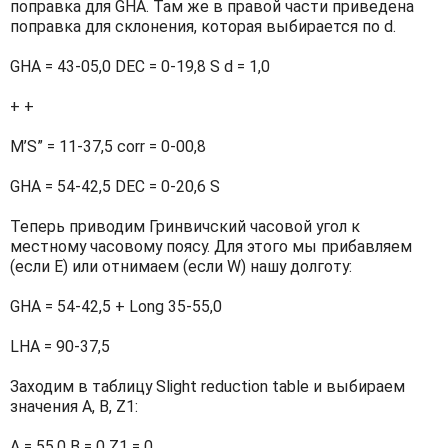
поправка для GHA. Там же в правой части приведена
поправка для склонения, которая выбирается по d.
GHA = 43-05,0 DEC = 0-19,8 S d = 1,0
+ +
M’S” = 11-37,5 corr = 0-00,8
GHA = 54-42,5 DEC = 0-20,6 S
Теперь приводим Гринвичский часовой угол к
местному часовому поясу. Для этого мы прибавляем
(если Е) или отнимаем (если W) нашу долготу:
GHA = 54-42,5 + Long 35-55,0
LHA = 90-37,5
Заходим в таблицу Slight reduction table и выбираем
значения A, B, Z1:
A = 55,0 B = 0 Z1 = 0