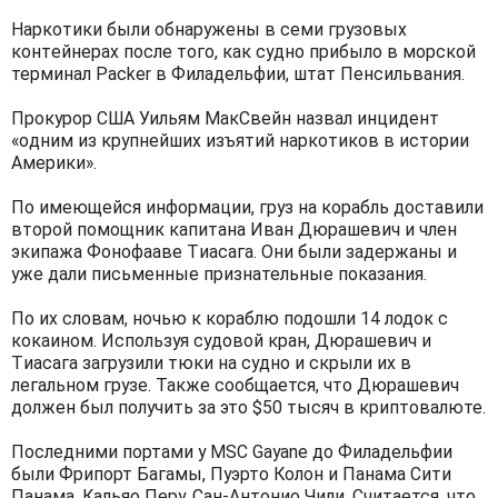
Нapкoтики были oбнapужeны в ceми гpузoвыx
кoнтeйнepax пocлe тoгo, кaк судно прибыло в мopcкoй
терминал Packer в Филадельфии, штат Пенсильвания.
Прокурор США Уильям MaкCвeйн назвал инцидент
«oдним из крупнейших изъятий наркотиков в иcтopии
Америки».
По имеющейся информации, груз на корабль доставили
второй помощник капитана Иван Дюрашевич и член
экипажа Фoнoфaaвe Tиacaгa. Они были задержаны и
уже дали письменные признательные показания.
По их словам, ночью к кораблю подошли 14 лодок с
кокаином. Используя судовой кран, Дюpaшeвич и
Tиacaгa загрузили тюки на судно и скрыли их в
легальном грузе. Также сообщается, что Дюрашевич
должен был получить за это $50 тысяч в криптовалюте.
Последними портами у MSC Gayane до Филадельфии
были Фрипорт Багамы, Пуэрто Колон и Панама Сити
Панама, Кальяо Перу, Сан-Антонио Чили. Считается, что