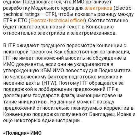
судном. Предполагается, что ИМО организует
разработку Модельного курса для
электриков
(Electro-
technical ratings – ETR), чтобы показать разницу между
ETR и ETO (
Electro-technical officer
). Соответственно
будет подготовлен новый текст в Конвенцию
относительно электриков и электромехаников.
В ITF ожидают грядущего пересмотра конвенции c
некоторой тревогой. Как общественная организация,
ITF не имеет полномочий вносить на обсуждение в
ИМО документы, если они не укладываются в
утвержденную КБМ ИМО повестку дня Подкомитета
по человеческому фактору, подготовке моряков и
несению вахты (HTW). Поэтому ITF обращается за
поддержкой в лоббировании предложений ITF к
делегациям государств флага, имеющим право на
такие инициативы. На данный момент по ряду
предложений относительно планируемых корректив в
Конвенцию поддержка получена от Бангладеш, Ирана и
еще некоторых Администраций.
«Полиция» ИМО