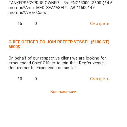
TANKERS*CYPRUS OWNER: - 3rd ENG*3000 -3600 $*4-6
months*Area- MED. SEA*ASAP! - AB *1600*4-6
months*Area- Cons…
15
0
Смотреть
CHIEF OFFICER TO JOIN REEFER VESSEL (5100 GT)
6500$
On behalf of our respective client we are looking for
experienced Chief Officer to join their Reefer vessel.
Requirements: Experience on similar …
10
0
Смотреть
Все вакансии