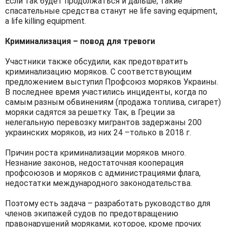
Если так будет продолжаться и дальше, такие
спасательные средства станут не life saving equipment,
а life killing equipment.
Криминализация – повод для тревоги
Участники также обсудили, как предотвратить
криминализацию моряков. С соответствующим
предложением выступил Профсоюз моряков Украины.
В последнее время участились инциденты, когда по
самым разным обвинениям (продажа топлива, сигарет)
моряки садятся за решетку. Так, в Греции за
нелегальную перевозку мигрантов задержаны 200
украинских моряков, из них 24 –только в 2018 г.
Причин роста криминализации моряков много.
Незнание законов, недостаточная кооперация
профсоюзов и моряков с администрациями флага,
недостатки международного законодательства.
Поэтому есть задача – разработать руководство для
членов экипажей судов по предотвращению
правонарушений моряками, которое, кроме прочих