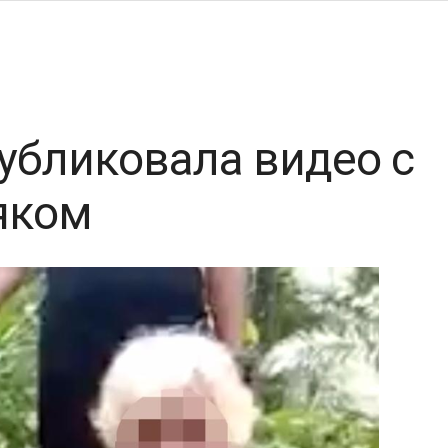
публиковала видео с
яком