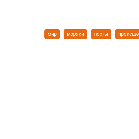
мир
моряки
порты
происше