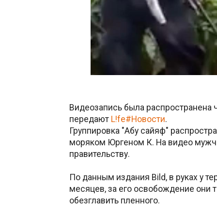
Видеозапись была распространена че
передают
L!fe#Новости
.
Группировка "Абу сайяф" распростр
моряком Юргеном К. На видео мужч
правительству.
По данным издания Bild, в руках у 
месяцев, за его освобождение они т
обезглавить пленного.