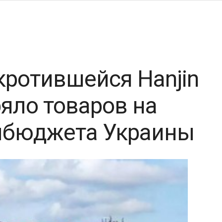
кротившейся Hanjin
ряло товаров на
олбюджета Украины