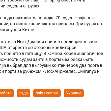
и судов и о грузах.
одах находятся порядка 70 судов Hanjin, как
ии, на них заканчиваются припасы. Три судна на
нгапуре и Китае.
ротства в Нью-Джерси принял предварительное
США от ареста со стороны кредиторов.
ь принято в пятницу. В Южной Корее аналогичное
ожность судам зайти в порты без риска быть
jin выбрал для выгрузки контейнеров два порта в
ри порта за рубежом - Лос-Анджелес, Сингапур и
работа
суда
ships.com.ua
Украина