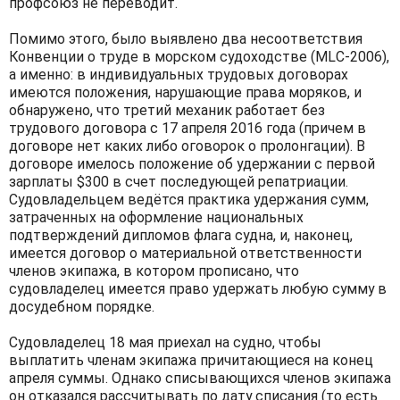
профсоюз не переводит.
Помимо этого, было выявлено два несоответствия
Конвенции о труде в морском судоходстве (МLС-2006),
а именно: в индивидуальных трудовых договорах
имеются положения, нарушающие права моряков, и
обнаружено, что третий механик работает без
трудового договора с 17 апреля 2016 года (причем в
договоре нет каких либо оговорок о пролонгации). В
договоре имелось положение об удержании с первой
зарплаты $300 в счет последующей репатриации.
Судовладельцем ведётся практика удержания сумм,
затраченных на оформление национальных
подтверждений дипломов флага судна, и, наконец,
имеется договор о материальной ответственности
членов экипажа, в котором прописано, что
судовладелец имеется право удержать любую сумму в
досудебном порядке.
Судовладелец 18 мая приехал на судно, чтобы
выплатить членам экипажа причитающиеся на конец
апреля суммы. Однако списывающихся членов экипажа
он отказался рассчитывать по дату списания (то есть