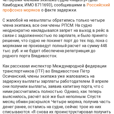
Камбоджи, ИМО 8711693), сообщившими в
Российский
профсоюз моряков
о факте задержки.
С жалобой на невыплаты обратились только четыре
члена экипажа, все они члены РПСМ. На судно
неоднократно накладывался запрет на выход в рейс в
связи с задолженностью по зарплате, и было принято
решение, что судно не покинет порт до тех пор, пока с
моряками не произведут полный расчет на сумму 448
тыс. руб. и не будет обеспечена репатриация до
родного порта Владивосток.
Как рассказал инспектор Международной федерации
транспортников (ITF) во Владивостоке Пётр
Осичанский, члены экипажа уже жаловались на
задержку выплаты зарплаты работодателем. В апреле
они получили выплаты, заявив капитану порта, что с
ними рассчитались полностью. Однако, как теперь
выяснилось, расчёт всё же был неполным. Спустя
месяц обман раскрылся. Четыре моряка, получив часть
денег ранее, остались на судне, сейчас трое из них
списываются. «Я снова их проинструктировал получить