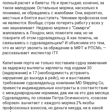
полный расчет и билеты. Ну и пристыдил, конечно, за
такое малодушие. Остальные моряки, насколько я
понимаю, не обращались с жалобами. Они, вероятно,
местные и боятся выступать. Членами профсоюза они
не являются. Вообще, страх потерять работу у всех у
них зашкаливает. Недавно моряки с “Самарги”
жаловались в Лондон, мол, помогите нам, но не
говорите об этом судовладельцу. А как помочь, не
связываясь с судовладельцем? И объясняли это тем,
что их могут уволить за обращение в МФТ и РПСМ», —
рассказывает инспектор ITF.
Капитания порта не только поставила судну замечания
за задержку выплаты зарплаты под кодами 30
(задержание) и 17 (необходимость устранить
нарушение до выхода в рейс), но и выставила
требование судовладельцу, компании MD Shipping Co,
привести индивидуальные контракты в соответствие
с международными нормами, дав им на это два месяца.
Судовладелец, по словам Петра Осичанского, «совсем
оборзел»: вычитает с каждого моряка 2% якобы
профсоюзных взносов, но деньги никуда, ни в какой