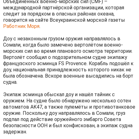
Объединённых военно-морских сил (CMF) –
международной партнёрской организации, которая
следит за порядком в опасных районах океана,
говорится на сайте Всеукраинской морской газеты
Работник Моря
.
Доу с незаконным грузом оружия направлялось в
Сомали, когда было замечено вертолётом военно-
морских сил во время планового осмотра территории.
Вертолёт сообщил о подозрительном судне экипажу
французского эсминца FS Provence. Корабль подошёл к
доу, национальная принадлежность которого никак не
была обозначена. Вскоре военные высадились на борт
судна.
Экипаж эсминца обыскал доу и нашёл тайник с
оружием. На судне было обнаружено несколько сотен
автоматов AK47, а также пулемёты и противотанковое
оружие. Поскольку доу направлялось в Сомали, груз
подпал под действие оружейного эмбарго Совета
безопасности ООН и был конфискован, а экипаж судна
задержан.