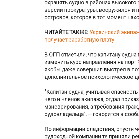
охранять судно в районах высокого р
версии прокуратуры, вооружился и
островов, которое в тот момент нах
ЧИТАЙТЕ ТАКЖЕ:
Украинский экипаж
получает заработную плату
В ОГП отметили, что капитану судна 
изменить курс направления на порт 
якобы даже совершил выстрел в пот
дополнительное психологическое да
"Капитан судна, учитывая опасност
него и членов экипажа, отдал прик
маневрирования, а требования гра
судовладельца", — говорится в сооб
По информации следствия, спустя ч
судоходной компании те приняли р