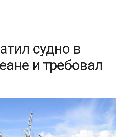
атил судно в
еане и требовал