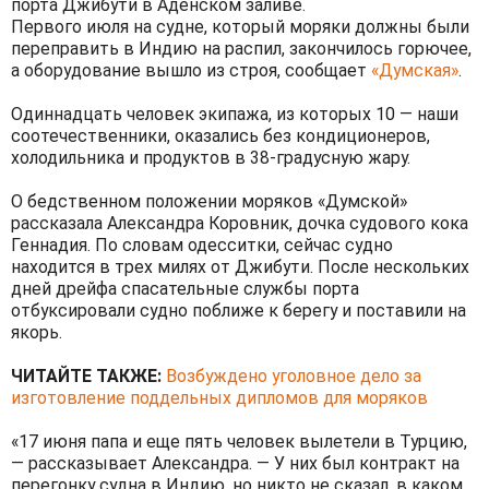
порта Джибути в Аденском заливе.
Первого июля на судне, который моряки должны были
переправить в Индию на распил, закончилось горючее,
а оборудование вышло из строя, сообщает
«Думская»
.
Одиннадцать человек экипажа, из которых 10 — наши
соотечественники, оказались без кондиционеров,
холодильника и продуктов в 38-градусную жару.
О бедственном положении моряков «Думской»
рассказала Александра Коровник, дочка судового кока
Геннадия. По словам одесситки, сейчас судно
находится в трех милях от Джибути. После нескольких
дней дрейфа спасательные службы порта
отбуксировали судно поближе к берегу и поставили на
якорь.
ЧИТАЙТЕ ТАКЖЕ:
Возбуждено уголовное дело за
изготовление поддельных дипломов для моряков
«17 июня папа и еще пять человек вылетели в Турцию,
— рассказывает Александра. — У них был контракт на
перегонку судна в Индию, но никто не сказал, в каком