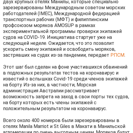
двух крупных отелях Манилы, которые специально
зарезервированы Международным советом морских
работодателей (IMEC), Международной федерацией
транспортных рабочих (МФТ) и филиппинским
профсоюзом моряков AMOSUP в рамках
экспериментальной программы проверки экипажей
судов на COVID-19. Инициатива стартует уже на
следующей неделе. Ожидается, что это позволит
ускорить смену экипажей и освободить моряков,
застрявших на судах из-за пандемии, передает
РПСМ
.
Этот шаг был сделан на фоне участившихся обвинений
в подложных результатах тестов на коронавирус и
известий о вспышках Covid-19 среди членов экипажей
на борту. Из-за них, в частности, Морская
администрация Австралии рассматривает
возможность запрета на заход в свои порты тех судов,
на борту которых есть члены экипажей с
положительным результатом на коронавирус.
Всего около 400 номеров были зарезервированы в
отелях Manila Marriot и St Giles в Макати в Манильской
агломерации по очень выгодным ценам. Моряков будут