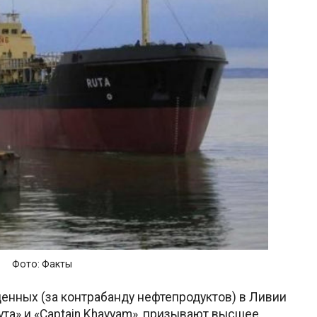
Фото: Факты
нных (за контрабанду нефтепродуктов) в Ливии
та» и «Captain Khayyam», призывают высшее