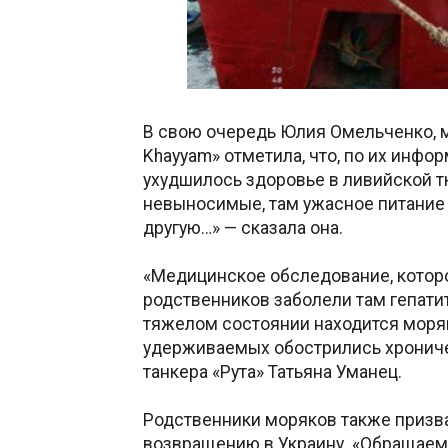
В свою очередь Юлия Омельченко, м
Khayyam» отметила, что, по их инфо
ухудшилось здоровье в ливийской тю
невыносимые, там ужасное питание 
другую…» — сказала она.
«Медицинское обследование, которо
родственников заболели там гепати
тяжелом состоянии находится моряк,
удерживаемых обострились хрониче
танкера «Рута» Татьяна Уманец.
Родственники моряков также призв
возвращению в Украину. «Обращаемс