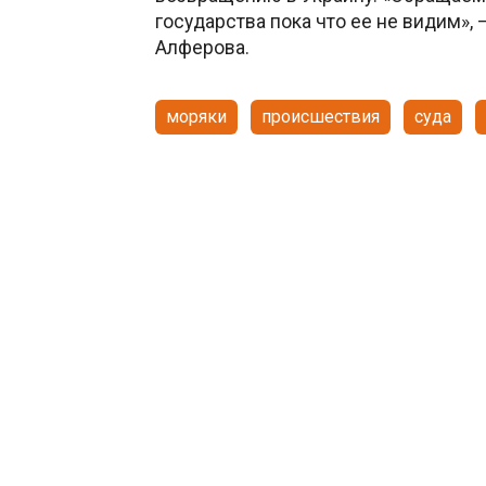
государства пока что ее не видим», 
Алферова.
моряки
происшествия
суда