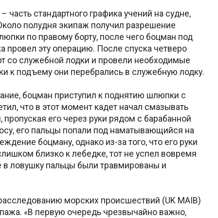
 часть стандартного графика учений на судне,
 Около полудня экипаж получил разрешение
люпки по правому борту, после чего боцман под
 провел эту операцию. После спуска четверо
рт со служебной лодки и провели необходимые
и к подъему они перебрались в служебную лодку.
ание, боцман приступил к поднятию шлюпки с
тил, что в этот момент кадет начал смазывать
пропуская его через руки рядом с барабанной
росу, его пальцы попали под наматывающийся на
ждение боцману, однако из-за того, что его руки
слишком близко к лебедке, тот не успел вовремя
е в ловушку пальцы были травмированы и
 расследованию морских происшествий (UK MAIB)
пажа. «В первую очередь чрезвычайно важно,