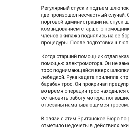
Регулярный спуск и подъем шлюпок –
где произошел несчастный случай.
портовой администрации на спуск ш
командованием старшего помощника
членов экипажа поднялись на ее бо
процедуры. После подготовки шлюпк
Когда старший помощник отдал указ
помощью электромотора. Он не заме
трос поднимающейся вверх шлюпки, 
лебедкой. Рука кадета прилипла к т
барабан трос. Он прокричал предупре
во время операции трос находился 
остановить работу мотора: попавши
отрезаны наматывающимся тросом.
В связи с этим Британское Бюро по
отметило недочеты в действиях эки