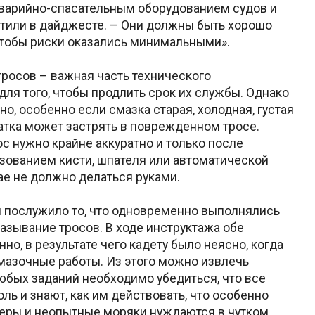
аварийно-спасательным оборудованием судов и
етили в дайджесте. – Они должны быть хорошо
чтобы риски оказались минимальными».
тросов – важная часть технического
ля того, чтобы продлить срок их службы. Однако
о, особенно если смазка старая, холодная, густая
чатка может застрять в поврежденном тросе.
 нужно крайне аккуратно и только после
ьзованием кисти, шпателя или автоматической
ае не должно делаться руками.
я послужило то, что одновременно выполнялись
азывание тросов. В ходе инструктажа обе
, в результате чего кадету было неясно, когда
мазочные работы. Из этого можно извлечь
бых заданий необходимо убедиться, что все
ь и знают, как им действовать, что особенно
еры и неопытные моряки нуждаются в чутком