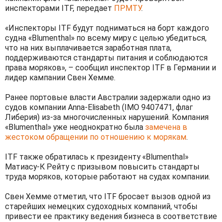
инспекторами ITF, передает
ПРМТУ
.
«Инспекторы ITF будут подниматься на борт каждого
судна «Blumenthal» по всему миру с целью убедиться,
что на них выплачивается заработная плата,
поддерживаются стандарты питания и соблюдаются
права моряков», – сообщил инспектор ITF в Германии и
лидер кампании Свен Хемме.
Ранее портовые власти Австралии задержали одно из
судов компании Anna-Elisabeth (IMO 9407471, флаг
Либерия) из-за многочисленных нарушений. Компания
«Blumenthal» уже неоднократно была
замечена в
жестоком обращении по отношению к морякам
.
ITF также обратилась к президенту «Blumenthal»
Матиасу-К Рейту с призывом повысить стандарты
труда моряков, которые работают на судах компании.
Свен Хемме отметил, что ITF бросает вызов одной из
старейших немецких судоходных компаний, чтобы
привести ее практику ведения бизнеса в соответствие