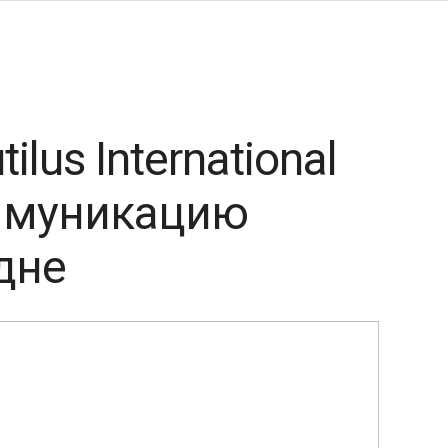
lus International
ммуникацию
дне