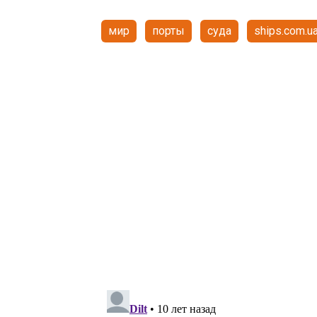
мир
порты
суда
ships.com.u