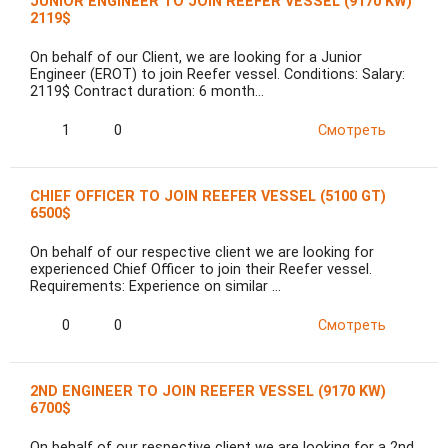
JUNIOR ENGINEER TO JOIN REEFER VESSEL (9170 KW)
2119$
On behalf of our Client, we are looking for a Junior
Engineer (EROT) to join Reefer vessel. Conditions: Salary:
2119$ Contract duration: 6 month…
1
0
Смотреть
CHIEF OFFICER TO JOIN REEFER VESSEL (5100 GT)
6500$
On behalf of our respective client we are looking for
experienced Chief Officer to join their Reefer vessel.
Requirements: Experience on similar …
0
0
Смотреть
2ND ENGINEER TO JOIN REEFER VESSEL (9170 KW)
6700$
On behalf of our respective client we are looking for a 2nd