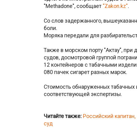
"Methadone", сообщает
"Zakon.kz"
.
Со слов задержанного, вышеуказанны
боли.
Моряка передали для разбирательств
Также в морском порту "Актау", пр
судов, досмотровой группой погра
12 контейнеров с табачными изделия
080 пачек сигарет разных марок.
Стоимость обнаруженных табачных 
соответствующей экспертизы.
Читайте также:
Российский капитан,
суд