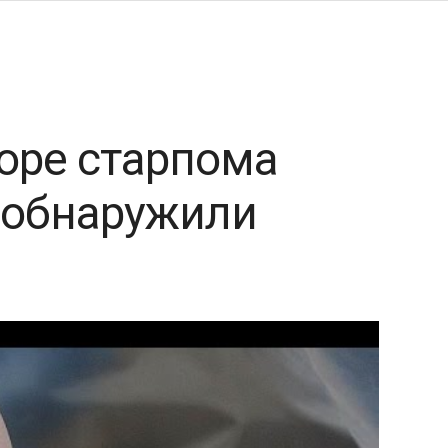
оре старпома
 обнаружили