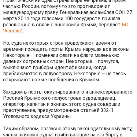
Практически ни одна страна мира не признала Крым
частью России, потому что это противоречит
международному праву. Генеральная ассамблея ООН 27
марта 2014 года голосами 100 государств приняла
резолюцию в связи с аннексией Крыма, передает
БО
"Ассоль"
.
Но, суда некоторых стран продолжают время от
времени посещать порты Крыма, нарушая все законы.
Некоторые — поменяли флаги на флаги маленьких
далеких островных стран. Некоторые – прячутся,
выключают приборы идентификации, когда
приближаются в полуострову. Некоторые – не таясь
открывают новые сообщения с Крымом.
Заходом в порты оккупированного и аннексированного
Россией Крымского полуострова судовладелец,
оператор, капитан и экипаж этого судна совершли
преступление, предусмотренное статьей 332-1
Уголовного кодекса Украины.
Таким образом, согласно этому законодательному акту,
члены экипажа судна, прибывающие на его борту в