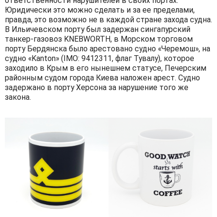
ответственности нарушителей в своих портах.
Юридически это можно сделать и за ее пределами,
правда, это возможно не в каждой стране захода судна.
В Ильичевском порту был задержан сингапурский
танкер-газовоз KNEBWORTH, в Морском торговом
порту Бердянска было арестовано судно «Черемош», на
судно «Kanton» (IMO: 9412311, флаг Тувалу), которое
заходило в Крым в его нынешнем статусе, Печерским
районным судом города Киева наложен арест. Судно
задержано в порту Херсона за нарушение того же
закона.