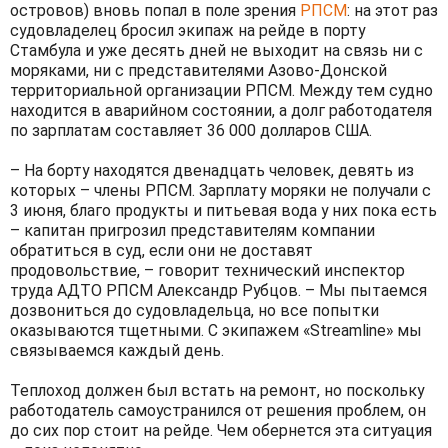
островов) вновь попал в поле зрения
РПСМ
: на этот раз
судовладелец бросил экипаж на рейде в порту
Стамбула и уже десять дней не выходит на связь ни с
моряками, ни с представителями Азово-Донской
территориальной организации РПСМ. Между тем судно
находится в аварийном состоянии, а долг работодателя
по зарплатам составляет 36 000 долларов США.
– На борту находятся двенадцать человек, девять из
которых – члены РПСМ. Зарплату моряки не получали с
3 июня, благо продукты и питьевая вода у них пока есть
– капитан пригрозил представителям компании
обратиться в суд, если они не доставят
продовольствие, – говорит технический инспектор
труда АДТО РПСМ Александр Рубцов. – Мы пытаемся
дозвониться до судовладельца, но все попытки
оказываются тщетными. С экипажем «Streamline» мы
связываемся каждый день.
Теплоход должен был встать на ремонт, но поскольку
работодатель самоустранился от решения проблем, он
до сих пор стоит на рейде. Чем обернется эта ситуация