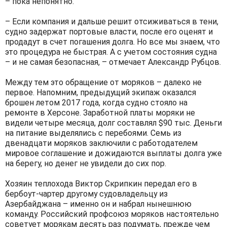
– пока непонятно.
– Если компания и дальше решит отсиживаться в тени,
судно задержат портовые власти, после его оценят и
продадут в счет погашения долга. Но все мы знаем, что
это процедура не быстрая. А с учетом состояния судна
– и не самая безопасная, – отмечает Александр Рубцов.
Между тем это обращение от моряков – далеко не
первое. Напомним, предыдущий экипаж оказался
брошен летом 2017 года, когда судно стояло на
ремонте в Херсоне. Заработной платы моряки не
видели четыре месяца, долг составлял $90 тыс. Деньги
на питание выделялись с перебоями. Семь из
двенадцати моряков заключили с работодателем
мировое соглашение и дожидаются выплаты долга уже
на берегу, но денег не увидели до сих пор.
Хозяин теплохода Виктор Скрипкин передал его в
бербоут-чартер другому судовладельцу из
Азербайджана – именно он и набрал нынешнюю
команду. Российский профсоюз моряков настоятельно
советует морякам десять раз подумать, прежде чем