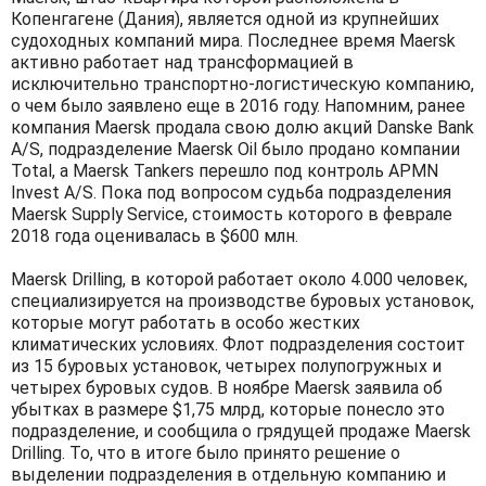
Копенгагене (Дания), является одной из крупнейших
судоходных компаний мира. Последнее время Maersk
активно работает над трансформацией в
исключительно транспортно-логистическую компанию,
о чем было заявлено еще в 2016 году. Напомним, ранее
компания Maersk продала свою долю акций Danske Bank
A/S, подразделение Maersk Oil было продано компании
Total, а Maersk Tankers перешло под контроль APMN
Invest A/S. Пока под вопросом судьба подразделения
Maersk Supply Service, стоимость которого в феврале
2018 года оценивалась в $600 млн.
Maersk Drilling, в которой работает около 4.000 человек,
специализируется на производстве буровых установок,
которые могут работать в особо жестких
климатических условиях. Флот подразделения состоит
из 15 буровых установок, четырех полупогружных и
четырех буровых судов. В ноябре Maersk заявила об
убытках в размере $1,75 млрд, которые понесло это
подразделение, и сообщила о грядущей продаже Maersk
Drilling. То, что в итоге было принято решение о
выделении подразделения в отдельную компанию и