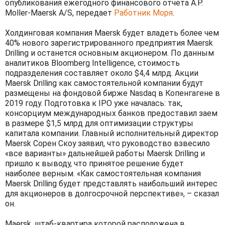
опубликования ежегодного финансового отчета A.P.
Moller-Maersk A/S, передает
Работник Моря
.
Холдинговая компания Maersk будет владеть более чем
40% нового зарегистрированного предприятия Maersk
Drilling и останется основным акционером. По данным
аналитиков Bloomberg Intelligence, стоимость
подразделения составляет около $4,4 млрд. Акции
Maersk Drilling как самостоятельной компании будут
размещены на фондовой бирже Nasdaq в Копенгагене в
2019 году. Подготовка к IPO уже началась: так,
консорциум международных банков предоставил заем
в размере $1,5 млрд для оптимизации структуры
капитала компании. Главный исполнительный директор
Maersk Сорен Скоу заявил, что руководство взвесило
«все варианты» дальнейшей работы Maersk Drilling и
пришло к выводу, что принятое решение будет
наиболее верным. «Как самостоятельная компания
Maersk Drilling будет представлять наибольший интерес
для акционеров в долгосрочной перспективе», – сказал
он.
Maersk, штаб-квартира которой расположена в