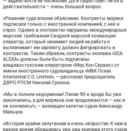
— задача почти не посильная. Да и существует ли он в
действительности — очень большой вопрос.
«Решение суда вполне объяснимо. Контракты моряки
подписали только с иностранной компанией, с неё и
спрос. Однако в контрактах нарушены международные
морские требования Сводной морской конвенции:
оператор, который нанимает людей на работу и
выплачивает им зарплату, должен фигурировать в
контрактах. Таким образом, контракты экипажа «SEA
ALEXA» должны были быть подписаны
владивостокским оператором «Мор Кон Сервис» от
имени иностранного судовладельца «M&K Ocean
Internatinal C.O. Limited», — рассказал председатель
ДВРО РПСМ Николай Суханов.
«Мы в полном недоумении! Лихие 90-е вроде бы уже
закончились, а для моряков они продолжаются — как и
не кончались!», — возмущен капитан судна Александр
Мальцев.
«История крайне запутанная и очень непростая. К нам в
разное время обращались уже два экипажа этого судна