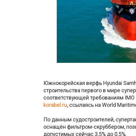
Южнокорейская верфь Hyundai Samho
строительства первого в мире супе
соответствующей требованиям IMO п
korabel.ru
, ссылаясь на World Mariti
По данным судостроителей, суперта
оснащён фильтром-скруббером, поз
допустимых сейчас 3,5% до 0,5%.