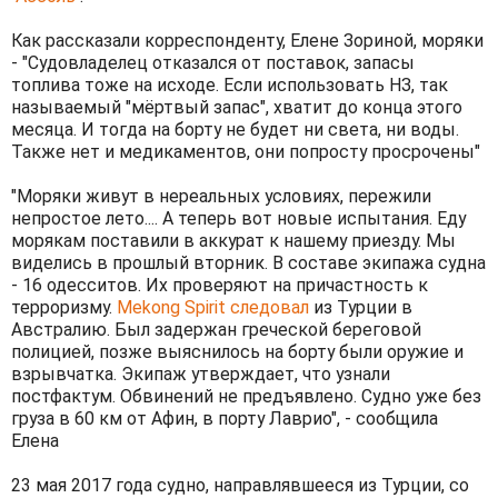
Как рассказали корреспонденту, Елене Зориной, моряки
- "Судовладелец отказался от поставок, запасы
топлива тоже на исходе. Если использовать НЗ, так
называемый "мёртвый запас", хватит до конца этого
месяца. И тогда на борту не будет ни света, ни воды.
Также нет и медикаментов, они попросту просрочены"
"Моряки живут в нереальных условиях, пережили
непростое лето.... А теперь вот новые испытания. Еду
морякам поставили в аккурат к нашему приезду. Мы
виделись в прошлый вторник. В составе экипажа судна
- 16 одесситов. Их проверяют на причастность к
терроризму.
Mekong Spirit следовал
из Турции в
Австралию. Был задержан греческой береговой
полицией, позже выяснилось на борту были оружие и
взрывчатка. Экипаж утверждает, что узнали
постфактум. Обвинений не предъявлено. Судно уже без
груза в 60 км от Афин, в порту Лаврио", - сообщила
Елена
23 мая 2017 года судно, направлявшееся из Турции, со