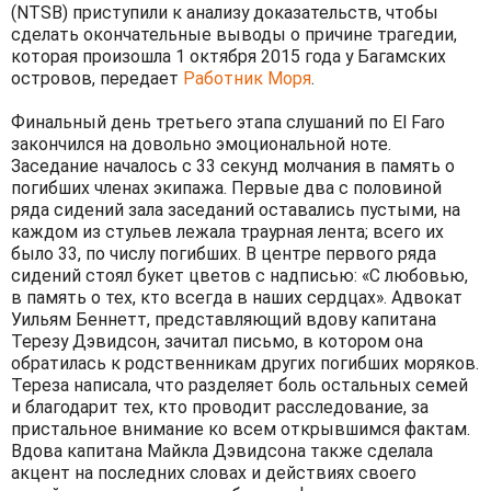
(NTSB) приступили к анализу доказательств, чтобы
сделать окончательные выводы о причине трагедии,
которая произошла 1 октября 2015 года у Багамских
островов, передает
Работник Моря
.
Финальный день третьего этапа слушаний по El Faro
закончился на довольно эмоциональной ноте.
Заседание началось с 33 секунд молчания в память о
погибших членах экипажа. Первые два с половиной
ряда сидений зала заседаний оставались пустыми, на
каждом из стульев лежала траурная лента; всего их
было 33, по числу погибших. В центре первого ряда
сидений стоял букет цветов с надписью: «С любовью,
в память о тех, кто всегда в наших сердцах». Адвокат
Уильям Беннетт, представляющий вдову капитана
Терезу Дэвидсон, зачитал письмо, в котором она
обратилась к родственникам других погибших моряков.
Тереза написала, что разделяет боль остальных семей
и благодарит тех, кто проводит расследование, за
пристальное внимание ко всем открывшимся фактам.
Вдова капитана Майкла Дэвидсона также сделала
акцент на последних словах и действиях своего