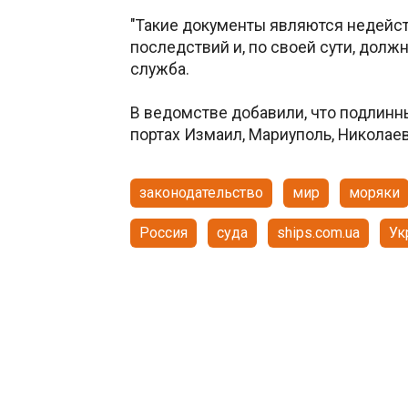
"Такие документы являются недейс
последствий и, по своей сути, долж
служба.
В ведомстве добавили, что подлинн
портах Измаил, Мариуполь, Николаев
законодательство
мир
моряки
Россия
суда
ships.com.ua
Ук