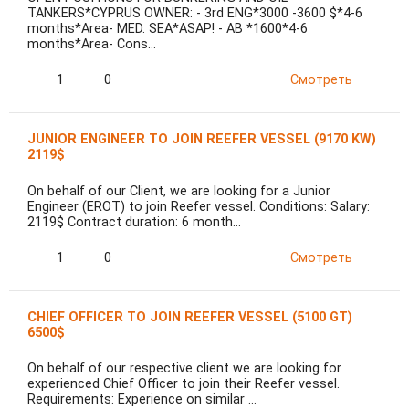
TANKERS*CYPRUS OWNER: - 3rd ENG*3000 -3600 $*4-6
months*Area- MED. SEA*ASAP! - AB *1600*4-6
months*Area- Cons…
1
0
Смотреть
JUNIOR ENGINEER TO JOIN REEFER VESSEL (9170 KW)
2119$
On behalf of our Client, we are looking for a Junior
Engineer (EROT) to join Reefer vessel. Conditions: Salary:
2119$ Contract duration: 6 month…
1
0
Смотреть
CHIEF OFFICER TO JOIN REEFER VESSEL (5100 GT)
6500$
On behalf of our respective client we are looking for
experienced Chief Officer to join their Reefer vessel.
Requirements: Experience on similar …