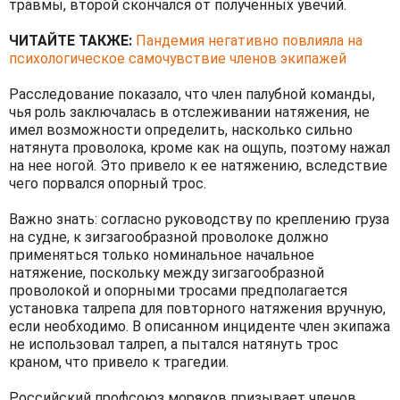
травмы, второй скончался от полученных увечий.
ЧИТАЙТЕ ТАКЖЕ:
Пандемия негативно повлияла на
психологическое самочувствие членов экипажей
Расследование показало, что член палубной команды,
чья роль заключалась в отслеживании натяжения, не
имел возможности определить, насколько сильно
натянута проволока, кроме как на ощупь, поэтому нажал
на нее ногой. Это привело к ее натяжению, вследствие
чего порвался опорный трос.
Важно знать: согласно руководству по креплению груза
на судне, к зигзагообразной проволоке должно
применяться только номинальное начальное
натяжение, поскольку между зигзагообразной
проволокой и опорными тросами предполагается
установка талрепа для повторного натяжения вручную,
если необходимо. В описанном инциденте член экипажа
не использовал талреп, а пытался натянуть трос
краном, что привело к трагедии.
Российский профсоюз моряков призывает членов