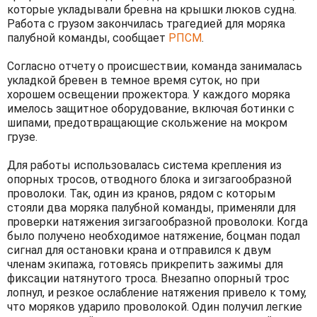
которые укладывали бревна на крышки люков судна.
Работа с грузом закончилась трагедией для моряка
палубной команды, сообщает
РПСМ
.
Согласно отчету о происшествии, команда занималась
укладкой бревен в темное время суток, но при
хорошем освещении прожектора. У каждого моряка
имелось защитное оборудование, включая ботинки с
шипами, предотвращающие скольжение на мокром
грузе.
Для работы использовалась система крепления из
опорных тросов, отводного блока и зигзагообразной
проволоки. Так, один из кранов, рядом с которым
стояли два моряка палубной команды, применяли для
проверки натяжения зигзагообразной проволоки. Когда
было получено необходимое натяжение, боцман подал
сигнал для остановки крана и отправился к двум
членам экипажа, готовясь прикрепить зажимы для
фиксации натянутого троса. Внезапно опорный трос
лопнул, и резкое ослабление натяжения привело к тому,
что моряков ударило проволокой. Один получил легкие