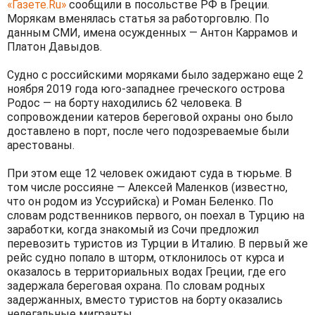
«Газете.Ru»
сообщили в посольстве РФ в Греции.
Морякам вменялась статья за работорговлю. По
данным СМИ, имена осужденных — Антон Каррамов и
Платон Давыдов.
Судно с российскими моряками было задержано еще 2
ноября 2019 года юго-западнее греческого острова
Родос — на борту находились 62 человека. В
сопровождении катеров береговой охраны оно было
доставлено в порт, после чего подозреваемые были
арестованы.
При этом еще 12 человек ожидают суда в тюрьме. В
том числе россияне — Алексей Маленков (известно,
что он родом из Уссурийска) и Роман Беленко. По
словам родственников первого, он поехал в Турцию на
заработки, когда знакомый из Сочи предложил
перевозить туристов из Турции в Италию. В первый же
рейс судно попало в шторм, отклонилось от курса и
оказалось в территориальных водах Греции, где его
задержала береговая охрана. По словам родных
задержанных, вместо туристов на борту оказались
нелегальные мигранты.