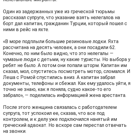
Один из задержанных уже из греческой тюрьмы
рассказал супруге, что указание взять нелегалов на
борт дал капитан, гражданин Турции, который пошел с
ними в рейс на яхте.
«В море подплыли большие резиновые лодки. Яхта
рассчитана на десять человек, а они посадили 62.
Конечно, по ним было видно, что это нелегалы —
чумазые люди с детьми, ну какие туристы. Но выбора у
ребят не было. А потом они попали шторм. Капитан им
сказал, мол, спуститесь посмотреть мотор, сломался. И
Леша с Ромой спустились вниз. А капитан забрал
документы, телефоны и сбежал. Как ему удалось уйти, я
точно не знаю, как я поняла, судно какое-то его
забрало», — поделилась информацией жена арестанта.
После этого женщина связалась с работодателем
супруга, тот успокоил ее, сказав, что все под
контролем, и к делу уже подключился нанятый им
греческий адвокат. Но вскоре сам перестал отвечать
на звонки.