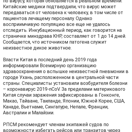
по вирусу, которая обновляется в реальном времени.
Китайские медики подтвердили, что вирус может
передаваться от человека к человеку, в том числе от
пациентов лечащему персоналу. Однако
восприимчивую популяцию все еще не удалось
отследить. Инкубационный период, как говорится на
страничке минздрава КНР, составляет от 1 до 14 дней.
Сообщается, что источником патогена служит
неизвестное дикое животное.
Власти Китая в последний день 2019 года
информировали Всемирную организацию
здравоохранения о вспышке неизвестной пневмонии в
городе Ухань, расположенном в центральной части
страны. Специалисты установили возбудителя болезни
– коронавирус 2019-nCoV. За пределами материкового
Китая случаи заражения зафиксированы в Гонконге,
Макао, Тайване, Таиланде, Японии, Южной Корее, США,
Канаде, Вьетнаме, Сингапуре, Непале, Франции,
Австралии и Малайзии.
РПСМ рекомендует членам экипажей судов по
возможности избегать рейсов или транзитов через