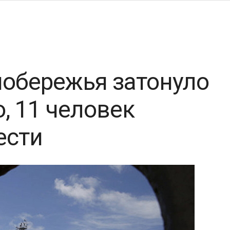
побережья затонуло
о, 11 человек
ести