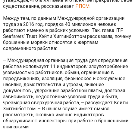
утверждая, что в XXI веке это понятие прекратило свое
существование, рассказывает
РПСМ
.
Между тем, по данным Международной организации
труда за 2016 год, порядка 40 миллионов человек
работают именно в рабских условиях. Так, глава ITF
Seafarers’ Trust Кэйти Хиггинботтом рассказала, почему
брошенные моряки относятся к жертвам
современного рабства:
– Международная организация труда для определения
рабства использует 11 индикаторов: злоупотребление
уязвимостью работников, обман, ограничение в
передвижениях, изоляция, физическое и сексуальное
насилие, домогательства и угрозы, лишение
документов , удержание заработной платы, долговая
зависимость, недостойные условия труда и быта,
чрезмерная сверхурочная работа, – рассуждает Кейти
Хиггинботтом. – В нашем случае имеет смысл
рассмотреть, сколько именно индикаторов
обнаруживают инспекторы при работе с брошенными
экипажами.