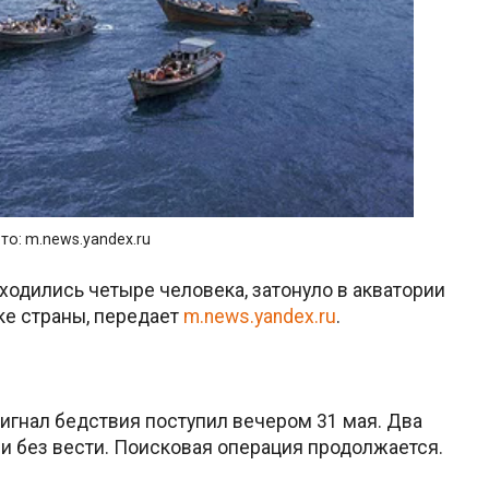
то: m.news.yandex.ru
аходились четыре человека, затонуло в акватории
ке страны, передает
m.news.yandex.ru
.
игнал бедствия поступил вечером 31 мая. Два
 без вести. Поисковая операция продолжается.