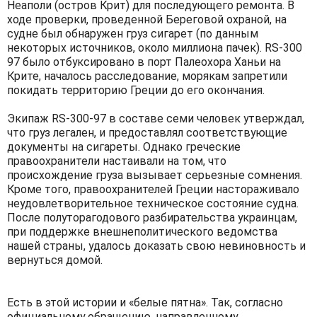
Неаполи (остров Крит) для последующего ремонта. В
ходе проверки, проведенной Береговой охраной, на
судне был обнаружен груз сигарет (по данным
некоторых источников, около миллиона пачек). RS-300
97 было отбуксировано в порт Палеохора Ханьи на
Крите, началось расследование, морякам запретили
покидать территорию Греции до его окончания.
Экипаж RS-300-97 в составе семи человек утверждал,
что груз легален, и предоставлял соответствующие
документы на сигареты. Однако греческие
правоохранители настаивали на том, что
происхождение груза вызывает серьезные сомнения.
Кроме того, правоохранителей Греции настораживало
неудовлетворительное техническое состояние судна.
После полуторагодового разбирательства украинцам,
при поддержке внешнеполитического ведомства
нашей страны, удалось доказать свою невиновность и
вернуться домой.
Есть в этой истории и «белые пятна». Так, согласно
официальному обращению, направленному