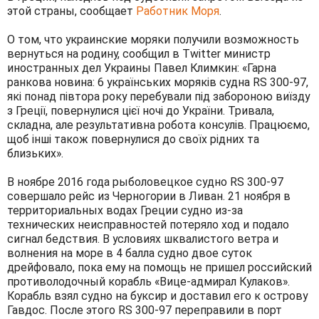
этой страны, сообщает
Работник Моря
.
О том, что украинские моряки получили возможность
вернуться на родину, сообщил в Twitter министр
иностранных дел Украины Павел Климкин: «Гарна
ранкова новина: 6 українських моряків судна RS 300-97,
які понад півтора року перебували під забороною виїзду
з Греції, повернулися цієї ночі до України. Тривала,
складна, але результативна робота консулів. Працюємо,
щоб інші також повернулися до своїх рідних та
близьких».
В ноябре 2016 года рыболовецкое судно RS 300-97
совершало рейс из Черногории в Ливан. 21 ноября в
территориальных водах Греции судно из-за
технических неисправностей потеряло ход и подало
сигнал бедствия. В условиях шквалистого ветра и
волнения на море в 4 балла судно двое суток
дрейфовало, пока ему на помощь не пришел российский
противолодочный корабль «Вице-адмирал Кулаков».
Корабль взял судно на буксир и доставил его к острову
Гавдос. После этого RS 300-97 переправили в порт