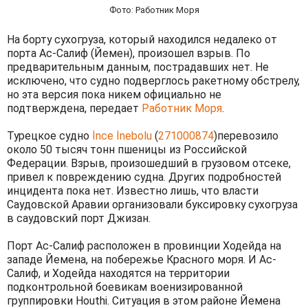
Фото: Работник Моря
На борту сухогруза, который находился недалеко от
порта Ас-Салиф (Йемен), произошел взрыв. По
предварительным данным, пострадавших нет. Не
исключено, что судно подверглось ракетному обстрелу,
но эта версия пока никем официально не
подтверждена, передает
Работник Моря
.
Турецкое судно
İnce İnebolu
(
271000874
)перевозило
около 50 тысяч тонн пшеницы из Российской
Федерации. Взрыв, произошедший в грузовом отсеке,
привел к повреждению судна. Других подробностей
инцидента пока нет. Известно лишь, что власти
Саудовской Аравии организовали буксировку сухогруза
в саудовский порт Джизан.
Порт Ас-Салиф расположен в провинции Ходейда на
западе Йемена, на побережье Красного моря. И Ас-
Салиф, и Ходейда находятся на территории
подконтрольной боевикам военизированной
группировки Houthi. Ситуация в этом районе Йемена