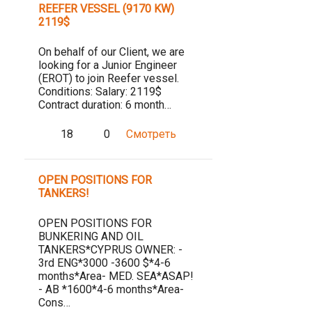
REEFER VESSEL (9170 KW)
2119$
On behalf of our Client, we are
looking for a Junior Engineer
(EROT) to join Reefer vessel.
Conditions: Salary: 2119$
Contract duration: 6 month…
18
0
Смотреть
OPEN POSITIONS FOR
TANKERS!
OPEN POSITIONS FOR
BUNKERING AND OIL
TANKERS*CYPRUS OWNER: -
3rd ENG*3000 -3600 $*4-6
months*Area- MED. SEA*ASAP!
- AB *1600*4-6 months*Area-
Cons…