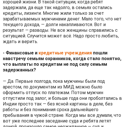
хорошей жизни. В такой ситуации, когда ребят
задержали, да еще так надолго, в семьях остались
кредиты, лизинги. Многие жили только за счет
зарабатываемых мужчинами денег. Мало того, что нет
текущего дохода, — долги накапливаются. Вот и
результат — разводы. Не все женщины справились с
ситуацией. Случится может всё. Надо просто любить,
ждать и верить.
- Финансовые и
кредитные учреждения
пошли
навстречу семьям охранников, когда стало понятно,
что выплаты по кредитам не под силу семьям
задержанных?
— Да. Первые полгода, пока мужчины были под
арестом, по документам из МИД можно было
оформить отпуск по платежам. Потом мужчин
отпустили под залог, и больше года они проболтались в
Индии просто так — без ясной картины в деле, без
работы и без понимания срока дальнейшего
пребывания в чужой стране. Когда мы все думали, что
вот уже последнее заседание суда и ребята летят
домой, произошло самое неожиданное — суд и