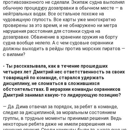
противозаконного не сделали. Экипаж судна выполнял
обычную процедуру дозаправки в обычном месте — в
нейтральных водах. Все остальное похоже на
чудовищную глупость. Все карты уже многократно
проверены за это время, и не обнаружено ни метра
нарушения расстояния для стоянки судна на
дозаправке. Обвинение в хранении оружия на борту
судна вообще нелепо. А с чем судовые охранники
должны выходить в рейды против морских пиратов —
с вилами?
- Ты рассказывала, как в течение прошедших
четырех лет Дмитрий нес ответственность за своих
товарищей по команде, старался удержать
дисциплину, не сломаться в сложившихся
обстоятельствах. В иерархии команды охранников
Дмитрий занимал какую-то лидирующую позицию?
— Да. Дима отвечал за порядок, за ребят в команде,
следил за дисциплиной, за моральным состоянием
группы, в трудные моменты принимал решения. Ведь
некоторые ребята даже не имели разрешения на
ношение оружия. Среди команды были те, у кого еще не