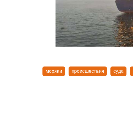
моряки
происшествия
суда