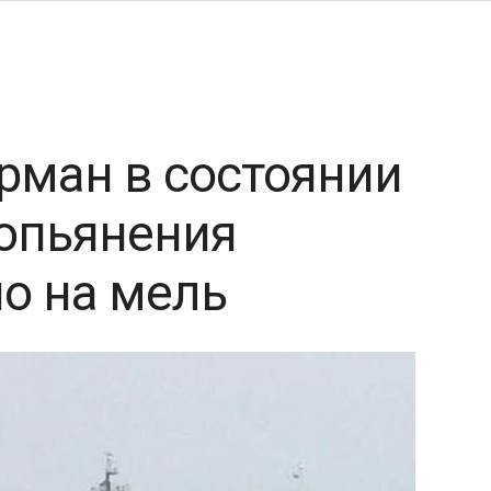
рман в состоянии
 опьянения
о на мель