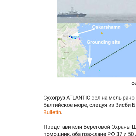
Фо
Сухогруз ATLANTIC сел на мель ран
Балтийское море, следуя из Висби 
Bulletin
.
Представители Береговой Охраны Шв
помощник, оба граждане РФ 37 и 50