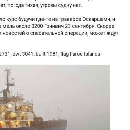
т, погода тихая, угрозы судну нет.
ло курс будучи где-то на траверсе Оскаршамн, и
а мель около 0200 Гринвич 23 сентября. Скорее
их новостей о спасательной операции, может ждут
31, dwt 3041, built 1981, flag Faroe Islands.