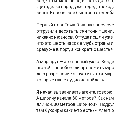
все, что можно было, вплоть до тог
«цитадель» народ уже перед подход
вещи. Короче, все были «на стенд-ба
Первый порт Тема Гана оказался оч
отгрузили десять тысяч тонн пшениц
никаких нюансов. Оттуда пошли уже 
что это шесть часов вглубь страны и
сразу же в порт, а конкретно шесть ч
А маршрут — это полный ужас. Везде
ого-го! Попробовали проложить курс 
даю разрешение запустить этот марш
которые ваше судно не войдет».
Я начал вызванивать агента, говорю
А ширину канала 80 метров? Как нам
длиной, 30 метров шириной?! Подруля
там буксиры какие-то есть?». Агент о