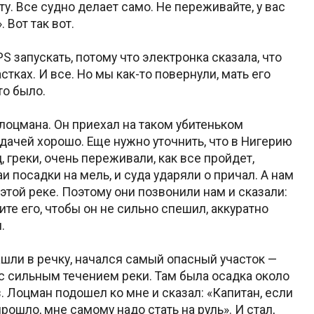
у. Все судно делает само. Не переживайте, у вас
 Вот так вот.
 запускать, потому что электронка сказала, что
тках. И все. Но мы как-то повернули, мать его
то было.
 лоцмана. Он приехал на таком убитеньком
адачей хорошо. Еще нужно уточнить, что в Нигерию
, греки, очень переживали, как все пройдет,
и посадки на мель, и суда ударяли о причал. А нам
этой реке. Поэтому они позвонили нам и сказали:
те его, чтобы он не сильно спешил, аккуратно
.
зашли в речку, начался самый опасный участок —
 с сильным течением реки. Там была осадка около
. Лоцман подошел ко мне и сказал: «Капитан, если
ошло, мне самому надо стать на руль». И стал,