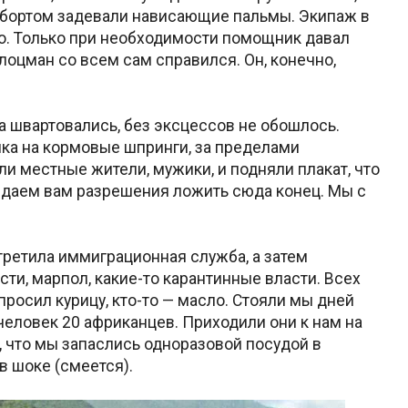
ы бортом задевали нависающие пальмы. Экипаж в
ко. Только при необходимости помощник давал
оцман со всем сам справился. Он, конечно,
а швартовались, без эксцессов не обошлось.
шка на кормовые шпринги, за пределами
и местные жители, мужики, и подняли плакат, что
а даем вам разрешения ложить сюда конец. Мы с
третила иммиграционная служба, а затем
сти, марпол, какие-то карантинные власти. Всех
просил курицу, кто-то — масло. Стояли мы дней
человек 20 африканцев. Приходили они к нам на
о, что мы запаслись одноразовой посудой в
в шоке (смеется).