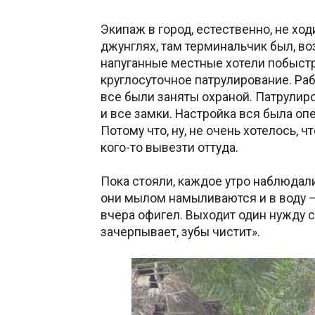
Экипаж в город, естественно, не ход
джунглях, там терминальчик был, во
напуганные местные хотели побыстр
круглосуточное патрулирование. Раб
все были заняты охраной. Патрулиро
и все замки. Настройка вся была оп
Потому что, ну, не очень хотелось, ч
кого-то вывезти оттуда.
Пока стояли, каждое утро наблюдали
они мылом намыливаются и в воду —
вчера офигел. Выходит один нужду с
зачерпывает, зубы чистит».