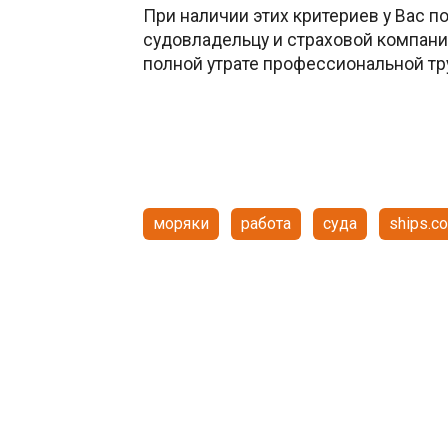
При наличии этих критериев у Вас п
судовладельцу и страховой компани
полной утрате профессиональной т
моряки
работа
суда
ships.c