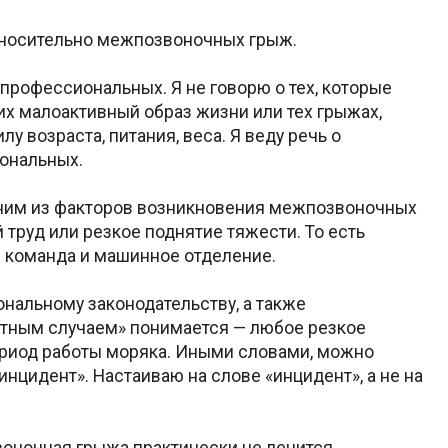
относительно межпозвоночных грыж.
профессиональных. Я не говорю о тех, которые
х малоактивный образ жизни или тех грыжах,
у возраста, питания, веса. Я веду речь о
ональных.
дним из факторов возникновения межпозвоночных
труд или резкое поднятие тяжести. То есть
я команда и машинное отделение.
ональному законодательству, а также
стным случаем» понимается — любое резкое
ериод работы моряка. Иными словами, можно
инцидент». Настаиваю на слове «инцидент», а не на
оночная грыжа практически не лечится.