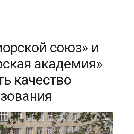
морской союз» и
рская академия»
ть качество
азования