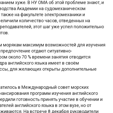
анием хуже. В НУ ОМА об этой проблеме знают, и
оводства Академии на судомеханическом
а также на факультете электромеханики и
еличили количество часов, отведенных на
реподавателей, этот шаг уже успел положительно
нтов.
им морякам максимум возможностей для изучения
 предпочтение отдают ситуативно-
ром около 70 % времени занятия отводится
дра английского языка имеет в своём
ссы, для желающих открыты дополнительные
братилось в Международный совет морских
инансирования программ изучения английского
ердили готовность принять участие в обучении и
елей английского языка в этом вузе, но от
живаются. На встрече 8 декабря руководители