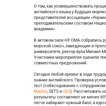
О том, как усовершенствовать проц
английского языка у будущих моряко
представителей ассоциации «Украи
преподавательским составом Нацио
академия».
В актовом зале НУ ОМА собрались р
морской союз», заведующие и препо
университете, ректор вуза Михаил М
Участники мероприятия оценили те
совместных предложений.
Сегодня любой крюинг в ходе трудо
знание английского. Проверка услов
тест (собеседование с сотрудником 
Marlins
, SETS и
CES
). Рассчитывать н
результаты составляют не менее 60
легче набирают нужный балл, а кур