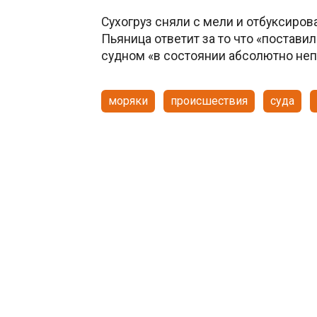
Сухогруз сняли с мели и отбуксирова
Пьяница ответит за то что «поставил
судном «в состоянии абсолютно не
моряки
происшествия
суда