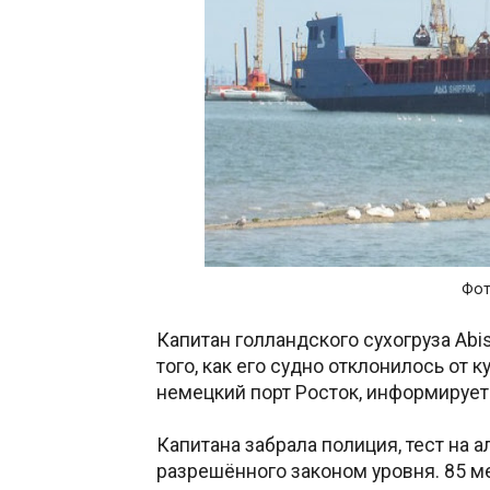
Фот
Капитан голландского сухогруза Abi
того, как его судно отклонилось от к
немецкий порт Росток, информируе
Капитана забрала полиция, тест на а
разрешённого законом уровня. 85 м