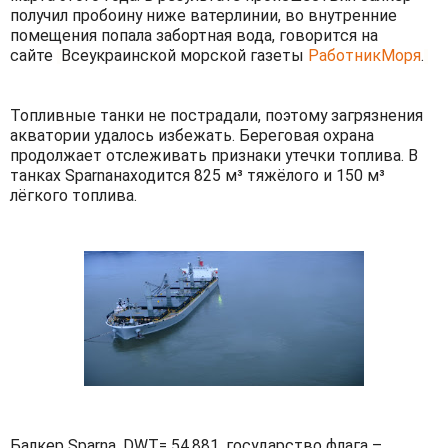
получил пробоину ниже ватерлинии, во внутренние
помещения попала забортная вода, говорится на
сайте
Всеукраинской морской газеты
РаботникМоря
.
Топливные танки не пострадали, поэтому загрязнения
акватории удалось избежать. Береговая охрана
продолжает отслеживать признаки утечки топлива. В
танках Sparnaнаходится 825 м³ тяжёлого и 150 м³
лёгкого топлива.
Балкер Sparna, DWT= 54.881, государство флага –