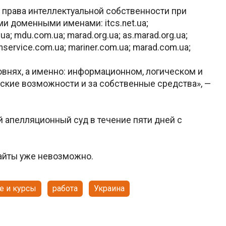
 права интеллектуальной собственности при
и доменными именами: itcs.net.ua;
et.ua; mdu.com.ua; marad.org.ua; as.marad.org.ua;
hservicе.com.ua; mariner.com.ua; marad.com.ua;
ровнях, а именно: информационном, логическом и
еские возможности и за собственные средства», —
 апелляционный суд в течение пяти дней с
сайты уже невозможно.
е и курсы
работа
Украина