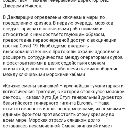
общества», – заявил генеральный директор ONE
Джереми Никсон.
В Декларации определены ключевые меры по
преодолению кризиса. В первую очередь, моряков
следует признать ключевыми работниками и
относиться к ним соответствующим образом,
предоставив первоочередной доступ к вакцинации
против Covid-19. Необходимо внедрить
высококачественные протоколы охраны здоровья и
расширить сотрудничество между операторами судов
и фрахтователями в целях содействия сменам
экипажей, и, конечно же, обеспечить авиасообщение
между ключевыми морскими хабами.
«Кризис смены экипажей – крупнейшая гуманитарная и
логистическая трагедия, с которой столкнулся морской
сектор», – сказал Хуго Де Ступ, генеральный директор
бельгийского танкерного гиганта Euronav. – Наша
ответственность и долг перед моряками, их семьями –
единым фронтом противостоять этому кризису во
всем мире. Морская отрасль слишком долго
оставалась незамеченной. Смена экипажей имеет