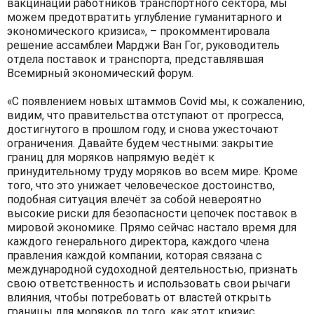
вакцинации работников транспортного сектора, мы
можем предотвратить углубление гуманитарного и
экономического кризиса», – прокомментировала
решение ассамблеи Марджи Ван Гог, руководитель
отдела поставок и транспорта, представлявшая
Всемирный экономический форум.
«С появлением новых штаммов Covid мы, к сожалению,
видим, что правительства отступают от прогресса,
достигнутого в прошлом году, и снова ужесточают
ограничения. Давайте будем честными: закрытие
границ для моряков напрямую ведёт к
принудительному труду моряков во всем мире. Кроме
того, что это унижает человеческое достоинство,
подобная ситуация влечёт за собой невероятно
высокие риски для безопасности цепочек поставок в
мировой экономике. Прямо сейчас настало время для
каждого генерального директора, каждого члена
правления каждой компании, которая связана с
международной судоходной деятельностью, признать
свою ответственность и использовать свои рычаги
влияния, чтобы потребовать от властей открыть
границы для моряков до того, как этот кризис