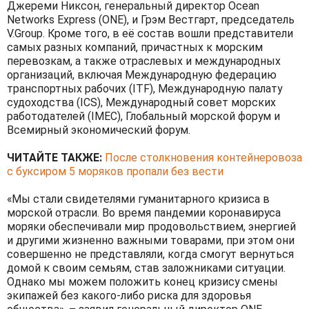
Джереми Никсон, генеральный директор Ocean
Networks Express (ONE), и Грэм Вестгарт, председатель
V.Group. Кроме того, в её состав вошли представители
самых разных компаний, причастных к морским
перевозкам, а также отраслевых и международных
организаций, включая Международную федерацию
транспортных рабочих (ITF), Международную палату
судоходства (ICS), Международный совет морских
работодателей (IMEC), Глобальный морской форум и
Всемирный экономический форум.
ЧИТАЙТЕ ТАКЖЕ:
После столкновения контейнеровоза
с буксиром 5 моряков пропали без вести
«Мы стали свидетелями гуманитарного кризиса в
морской отрасли. Во время пандемии коронавируса
моряки обеспечивали мир продовольствием, энергией
и другими жизненно важными товарами, при этом они
совершенно не представляли, когда смогут вернуться
домой к своим семьям, став заложниками ситуации.
Однако мы можем положить конец кризису смены
экипажей без какого-либо риска для здоровья