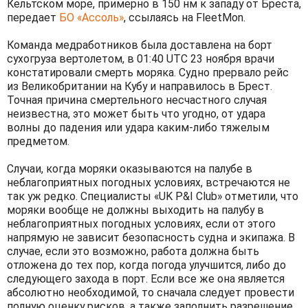
Кельтском море, примерно в 150 нм к западу от Бреста,
передает
БО «Ассоль»
, ссылаясь на FleetMon.
Команда медработников была доставлена на борт
сухогруза вертолетом, в 01:40 UTC 23 ноября врачи
констатировали смерть моряка. Судно прервало рейс
из Великобритании на Кубу и направилось в Брест.
Точная причина смертельного несчастного случая
неизвестна, это может быть что угодно, от удара
волны до падения или удара каким-либо тяжелым
предметом.
Случаи, когда моряки оказываются на палубе в
неблагоприятных погодных условиях, встречаются не
так уж редко. Специалисты «UK P&I Club» отметили, что
моряки вообще не должны выходить на палубу в
неблагоприятных погодных условиях, если от этого
напрямую не зависит безопасность судна и экипажа. В
случае, если это возможно, работа должна быть
отложена до тех пор, когда погода улучшится, либо до
следующего захода в порт. Если все же она является
абсолютно необходимой, то сначала следует провести
полную оценку рисков, а также заполнить разрешение