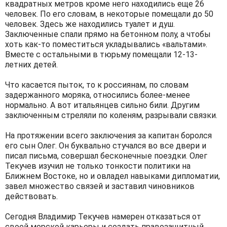
квадратных метров кроме него находились еще 26
человек. По его словам, в некоторые помещали до 50
человек. Здесь же находились туалет и душ.
Заключенные спали прямо на бетонном полу, а чтобы
хоть как-то поместиться укладывались «вальтами».
Вместе с остальными в тюрьму помещали 12-13-
летних детей.
Что касается пыток, то к россиянам, по словам
задержанного моряка, относились более-менее
нормально. А вот итальянцев сильно били. Другим
заключенным стреляли по коленям, разрывали связки.
На протяжении всего заключения за капитан боролся
его сын Олег. Он буквально стучался во все двери и
писал письма, совершал бесконечные поездки. Олег
Текучев изучил не только тонкости политики на
Ближнем Востоке, но и овладел навыками дипломатии,
завел множество связей и заставил чиновников
действовать.
Сегодня Владимир Текучев намерен отказаться от
своей морской карьеры и создать правозащитный