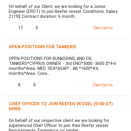
On behalf of our Client, we are looking for a Junior
Engineer (EROT) to join Reefer vessel. Conditions: Salary:
2119$ Contract duration: 6 month…
17
0
Смотреть
OPEN POSITIONS FOR TANKERS!
OPEN POSITIONS FOR BUNKERING AND OIL
TANKERS*CYPRUS OWNER: - 3rd ENG*3000 -3600 $*4-6
months*Area- MED. SEA*ASAP! - AB *1600*4-6
months*Area- Cons…
8
0
Смотреть
CHIEF OFFICER TO JOIN REEFER VESSEL (5100 GT)
6500$
On behalf of our respective client we are looking for
experienced Chief Officer to join their Reefer vessel.
Requirements: Experience on similar …