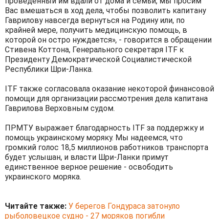
проведенный им вдали от дома и семьи, мы просим
Вас вмешаться в ход дела, чтобы позволить капитану
Гаврилову навсегда вернуться на Родину или, по
крайней мере, получить медицинскую помощь, в
которой он остро нуждается», - говорится в обращении
Стивена Коттона, Генерального секретаря ITF к
Президенту Демократической Социалистической
Республики Шри-Ланка.
ITF также согласовала оказание некоторой финансовой
помощи для организации рассмотрения дела капитана
Гаврилова Верховным судом.
ПРМТУ выражает благодарность ITF за поддержку и
помощь украинскому моряку. Мы надеемся, что
громкий голос 18,5 миллионов работников транспорта
будет услышан, и власти Шри-Ланки примут
единственное верное решение - освободить
украинского моряка.
Читайте также:
У берегов Гондураса затонуло
рыболовецкое судно - 27 моряков погибли